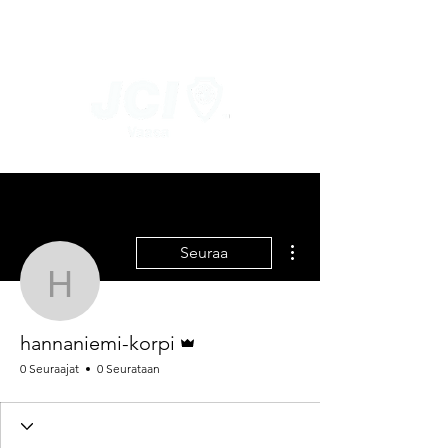
Lisää toimintoja
Seuraa
hannaniemi-korpi
Ylläpitäjä
hannaniemi-korpi
0 Seuraajat
0 Seurataan