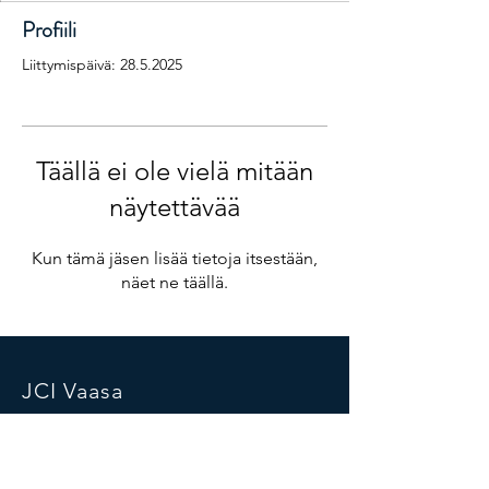
Profiili
Liittymispäivä: 28.5.2025
Täällä ei ole vielä mitään
näytettävää
Kun tämä jäsen lisää tietoja itsestään,
näet ne täällä.
JCI Vaasa
Vaasa, Finland
info@jcivaasa.fi
Suomen Nuorkauppakamarit ry