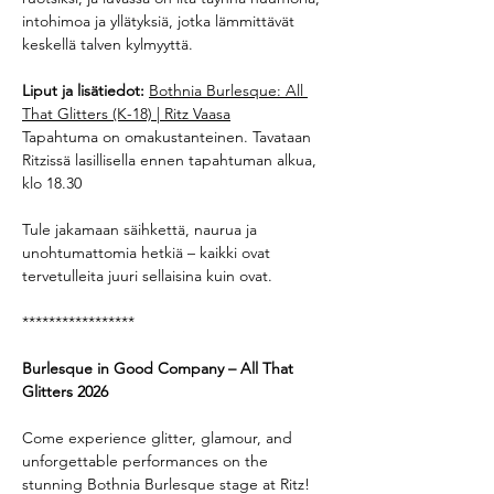
intohimoa ja yllätyksiä, jotka lämmittävät 
keskellä talven kylmyyttä.
Liput ja lisätiedot:
Bothnia Burlesque: All 
That Glitters (K-18) | Ritz Vaasa
Tapahtuma on omakustanteinen. Tavataan 
Ritzissä lasillisella ennen tapahtuman alkua, 
klo 18.30
Tule jakamaan säihkettä, naurua ja 
unohtumattomia hetkiä – kaikki ovat 
tervetulleita juuri sellaisina kuin ovat.
*****************
Burlesque in Good Company – All That 
Glitters 2026
Come experience glitter, glamour, and 
unforgettable performances on the 
stunning Bothnia Burlesque stage at Ritz! 