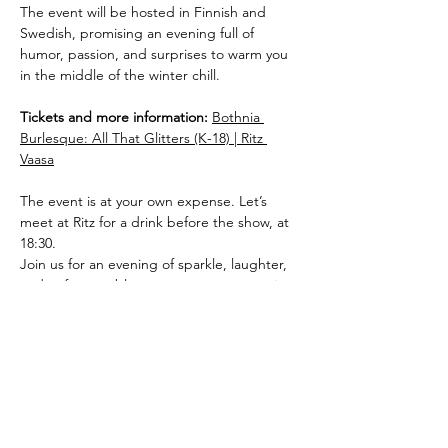
The event will be hosted in Finnish and 
Swedish, promising an evening full of 
humor, passion, and surprises to warm you 
in the middle of the winter chill.
Tickets and more information:
Bothnia 
Burlesque: All That Glitters (K-18) | Ritz 
Vaasa
The event is at your own expense. Let’s 
meet at Ritz for a drink before the show, at 
18:30.
Join us for an evening of sparkle, laughter, 
and unforgettable moments – everyone is 
welcome just as they are.
Share in social media