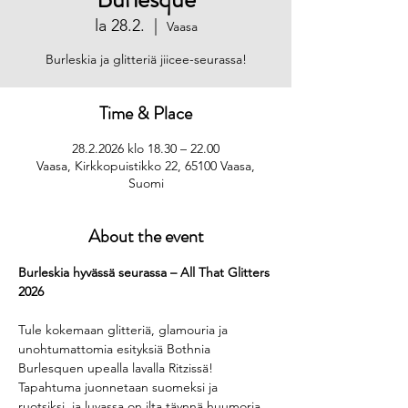
la 28.2.
  |  
Vaasa
Burleskia ja glitteriä jiicee-seurassa!
Time & Place
28.2.2026 klo 18.30 – 22.00
Vaasa, Kirkkopuistikko 22, 65100 Vaasa,
Suomi
About the event
Burleskia hyvässä seurassa – All That Glitters 
2026
Tule kokemaan glitteriä, glamouria ja 
unohtumattomia esityksiä Bothnia 
Burlesquen upealla lavalla Ritzissä! 
Tapahtuma juonnetaan suomeksi ja 
ruotsiksi, ja luvassa on ilta täynnä huumoria, 