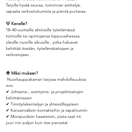
Tarjolla hyvää seuraa, toiminnan esittelyä, 
vapaata verkostoitumista ja pientä purtavaa.
💡 Kenelle?
18–40-vuotiaille aktiivisille työelämässä 
toimiville tai opintojensa loppuvaiheessa 
oleville nuorille aikuisille , jotka haluavat 
kehittää itseään, työelämätaitojaan ja 
verkostojaan.
🌍
 Miksi mukaan?
 Nuorkauppakamari tarjoaa mahdollisuuksia 
mm.
✔ Johtamis-, esiintymis- ja projektitaitojen 
kehittämiseen
✔ Tiimityöskentelyyn ja yhteisöllisyyteen
✔ Kansainvälisiin kontakteihin ja tapahtumiin
✔ Monipuolisiin haasteisiin, joista saat irti 
juuri niin paljon kuin itse panostat