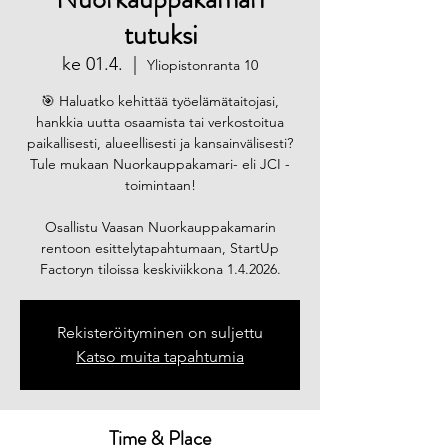
tutuksi
ke 01.4.
  |  
Yliopistonranta 10
🎯 Haluatko kehittää työelämätaitojasi,
hankkia uutta osaamista tai verkostoitua
paikallisesti, alueellisesti ja kansainvälisesti?
Tule mukaan Nuorkauppakamari- eli JCI -
toimintaan!
Osallistu Vaasan Nuorkauppakamarin
rentoon esittelytapahtumaan, StartUp
Factoryn tiloissa keskiviikkona 1.4.2026.
Rekisteröityminen on suljettu
Katso muita tapahtumia
Time & Place