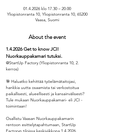
01.4.2026 klo 17.30 – 20.00
Yliopistonranta 10, Yliopistonranta 10, 65200
Vaasa, Suomi
About the event
1.4.2026 Get to know JCI! 
Nuorkauppakamari tutuksi.
@StartUp Factory (Yliopistonranta 10, 2. 
kerros)
🎯 Haluatko kehittää työelämätaitojasi, 
hankkia uutta osaamista tai verkostoitua 
paikallisesti, alueellisesti ja kansainvälisesti? 
Tule mukaan Nuorkauppakamari- eli JCI -
toimintaan!
Osallistu Vaasan Nuorkauppakamarin 
rentoon esittelytapahtumaan, StartUp 
Factoryn tiloissa keskiviikkona 1.4.2026. 