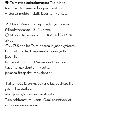
🗣 
Toimintaa esittelemässä: 
Tiia-Maria 
Kinnula, JCI Vaasan koejäsenvastaava 
yhdessä muiden aktiivijäsenten kanssa. 
📍 Missä: Vaasa Startup Factoryn tiloissa 
(Yliopistonranta 10, 2. kerros)
🕠 Milloin: Keskiviikkona 1.4.2026 klo 17:30 
alkaen
🧑‍🤝‍🧑 Kenelle: Toiminnasta ja jäsenyydestä 
kiinnostuneille, koejäsenille ja nykyisille 
jäsenille
✉️ Ilmoittaudu JCI Vaasan nettisivujen 
tapahtumakalenterin kautta: 
jcivaasa.fi/tapahtumakalenteri
 Paikan päällä on myös tarjoilua osallistujille, 
joten ilmoitathan 
allergioista/erityisruokavalioista!
Tule rohkeasti mukaan! Osallistuminen ei 
sido sinua mihinkään.