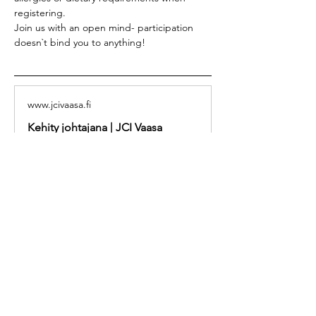
registering.
Join us with an open mind- participation 
doesn`t bind you to anything!
www.jcivaasa.fi
Kehity johtajana | JCI Vaasa
Vaasan Nuorkauppakamari on nuorien
johtajien, yrittäjien ja ammattilaisten
yhteistö. Olemme sitoutuneet
henkilökohtaiseen kasvuun ja
positiivisen vaikutuksen luomiseen
alueellamme. Kouluttautumisen,
verkostoitumisen ja projektien kautta
autamme jäseniämme tekemään
merkityksellisiä panoksia
yhteiskuntaan. Ole yhteydessä jos
verkostoituminen, kouluttautuminen ja
henkilökohtainen kehitys ovat
tavoitteitasi!