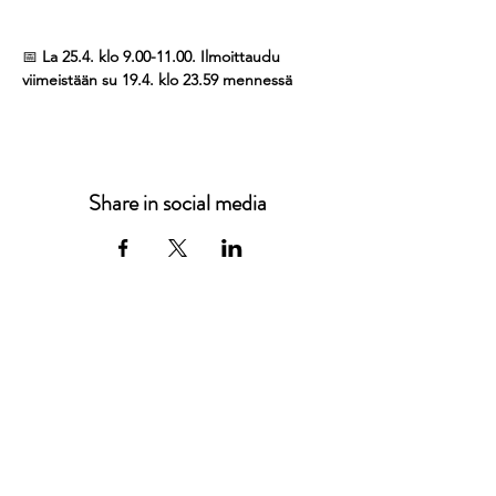
📅 
La 25.4. klo 9.00-11.00. Ilmoittaudu 
viimeistään su 19.4. klo 23.59 mennessä
Share in social media
JCI Vaasa
Vaasa, Finland
info@jcivaasa.fi
Suomen Nuorkauppakamarit ry