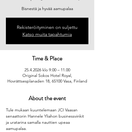
Bisnestä ja hyvää aamupalaa
Rekisteröityminen on suljettu
Katso muita tapahtumia
Time & Place
25.4.2026 klo 9.00 – 11.00
Original Sokos Hotel Royal,
Hovrättsesplanaden 18, 65100 Vasa, Finland
About the event
Tule mukaan kuuntelemaan JCI Vaasan 
senaattorin Hannele Yliahon businessvinkit 
ja uratarina samalla nauttien upeaa 
aamupalaa. 