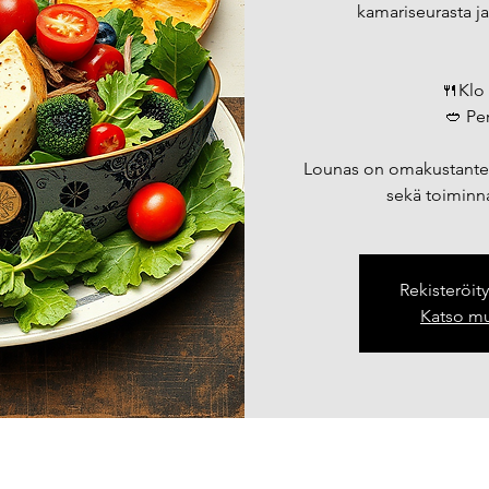
kamariseurasta ja
🍴Klo 
🥙 Per
Lounas on omakustantein
sekä toiminna
Rekisteröit
Katso mu