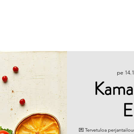
Etusivu
Info
pe 14.1
Kamar
E
💌 Tervetuloa perjantailo