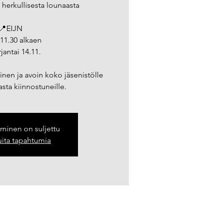
 herkullisesta lounaasta
📍EIJN
11.30 alkaen
jantai 14.11.
en ja avoin koko jäsenistölle
sta kiinnostuneille.
yminen on suljettu
ita tapahtumia