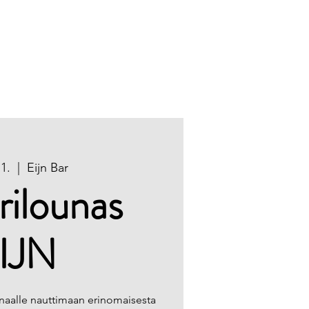
Tapahtumat
Yhteystiedot
1.
  |  
Eijn Bar
ilounas
IJN
unaalle nauttimaan erinomaisesta