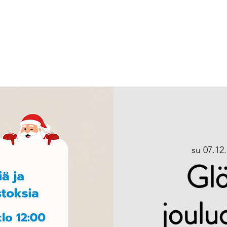
Etusivu
Info
su 07.12.
Glö
joulu