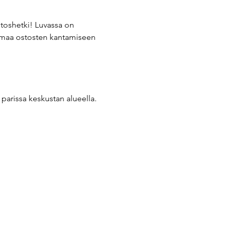
stoshetki! Luvassa on 
imaa ostosten kantamiseen 
rissa keskustan alueella. 