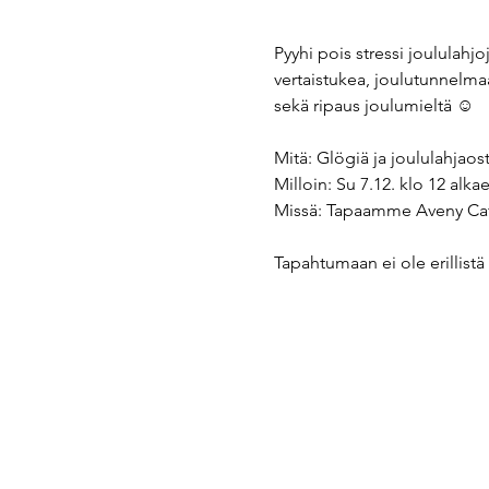
Pyyhi pois stressi joululahj
vertaistukea, joulutunnelm
sekä ripaus joulumieltä ☺️
Mitä: Glögiä ja joululahjaos
Milloin: Su 7.12. klo 12 alka
Missä: Tapaamme Aveny Café
Tapahtumaan ei ole erillistä