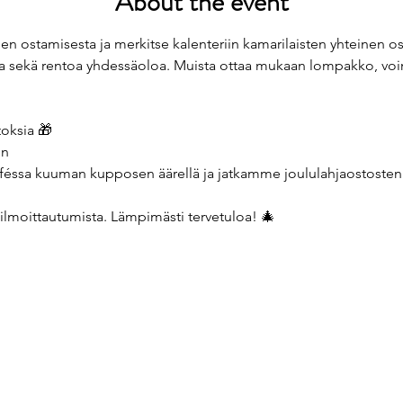
About the event
ojen ostamisesta ja merkitse kalenteriin kamarilaisten yhteinen o
aa sekä rentoa yhdessäoloa. Muista ottaa mukaan lompakko, vo
toksia 🎁
en
ssa kuuman kupposen äärellä ja jatkamme joululahjaostosten pa
 ilmoittautumista. Lämpimästi tervetuloa! 🎄