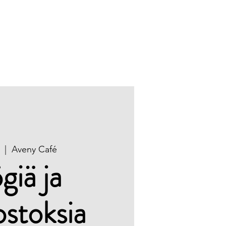
Tapahtumat
Yhteystiedot
  |  
Aveny Café
giä ja
ostoksia