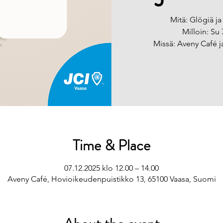
Mitä: Glögiä ja
Milloin: Su 
Missä: Aveny Café j
Time & Place
07.12.2025 klo 12.00 – 14.00
Aveny Café, Hovioikeudenpuistikko 13, 65100 Vaasa, Suomi