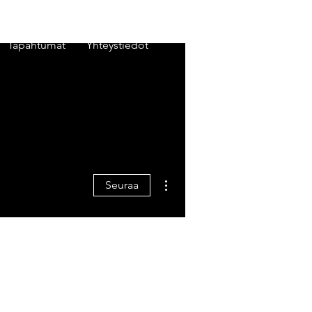
Tapahtumat
Yhteystiedot
Lisää toimintoja
Seuraa